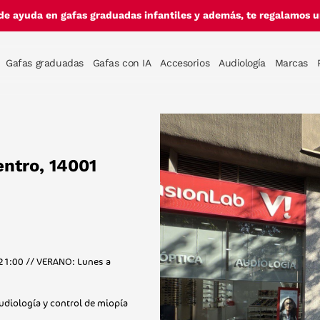
de ayuda en gafas graduadas infantiles y además, te regalamos un
Gafas graduadas
Gafas con IA
Accesorios
Audiología
Marcas
entro, 14001
 21:00 // VERANO: Lunes a
audiología y control de miopía