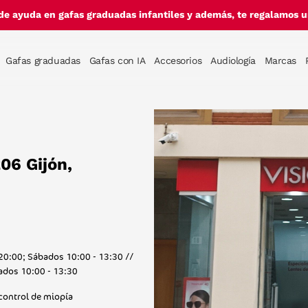
de ayuda en gafas graduadas infantiles y además, te regalamos un
Gafas graduadas
Gafas con IA
Accesorios
Audiología
Marcas
206 Gijón,
20:00; Sábados 10:00 - 13:30 //
ados 10:00 - 13:30
 control de miopía