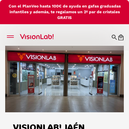
Con el PlanVeo hasta 100€ de ayuda en gafas graduadas
infantiles y además, te regalamos un 2º par de cristales
GRATIS
VISIONLAB! JAÉN