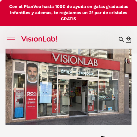
Con el PlanVeo hasta 100€ de ayuda en gafas graduadas
infantiles y además, te regalamos un 2º par de cristales
GRATIS