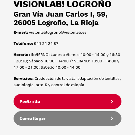
VISIONLAB! LOGROÑO
Gran Vía Juan Carlos I, 59,
26005 Logroño, La Rioja
visionlablogroñ
o@visionlab.es
E-mail:
941 21 24 87
Teléfono:
INVIERNO: Lunes a Viernes 10:00 - 14:00 y 16:30
Horario:
- 20:30; Sábado 10:00 - 14:00 // VERANO: 10:00 - 14:00 y
17:00 - 21:00; Sábado 10:00 - 14:00
Graduación de la vista, adaptación de lentillas,
Servicios:
audiología, orto-K y control de miopía
Pedir cita
Cómo llegar