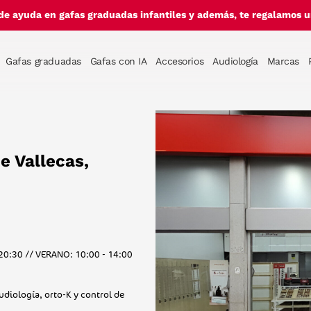
de ayuda en gafas graduadas infantiles y además, te regalamos un
Gafas graduadas
Gafas con IA
Accesorios
Audiología
Marcas
de Vallecas,
20:30 // VERANO: 10:00 - 14:00
udiología, orto-K y control de