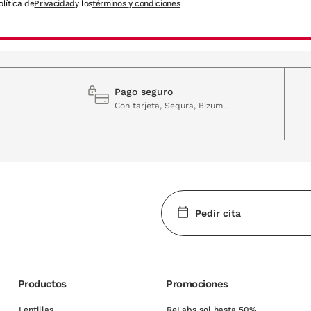
olítica de
Privacidad
y los
términos y condiciones
Pago seguro
Con tarjeta, Sequra, Bizum...
Pedir cita
Productos
Promociones
Lentillas
ReLabs sol hasta 50%