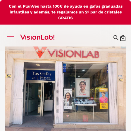
Con el PlanVeo hasta 100€ de ayuda en gafas graduadas
infantiles y además, te regalamos un 2º par de cristales
GRATIS