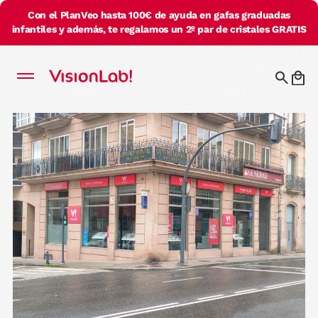
Con el PlanVeo hasta 100€ de ayuda en gafas graduadas
infantiles y además, te regalamos un 2º par de cristales GRATIS