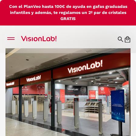
Con el PlanVeo hasta 100€ de ayuda en gafas graduadas
infantiles y además, te regalamos un 2º par de cristales
GRATIS