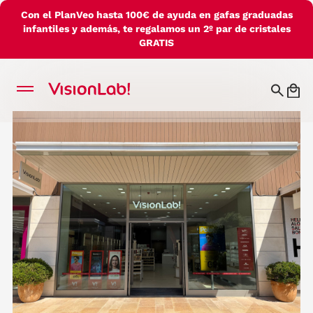
Con el PlanVeo hasta 100€ de ayuda en gafas graduadas
infantiles y además, te regalamos un 2º par de cristales
GRATIS