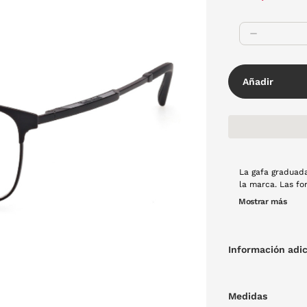
Añadir
La gafa graduad
la marca. Las fo
a su nueva colec
Mostrar más
en color negro.
Información adic
Medidas