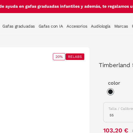
de ayuda en gafas graduadas infantiles y además, te regalamos un
Gafas graduadas
Gafas con IA
Accesorios
Audiología
Marcas
20%
RELABS
Timberland 
color
selected
Talla / Calibr
103,20 €