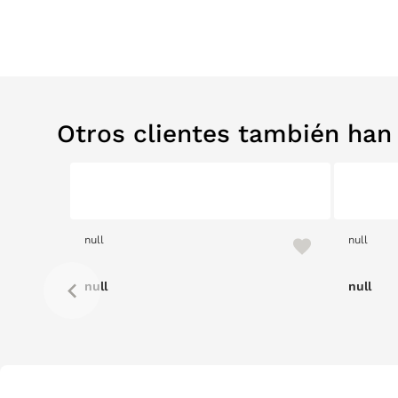
Otros clientes también ha
null
null
null
null