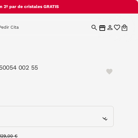
 2º par de cristales GRATIS
Pedir Cita
50054 002 55
e
Price reduced from
to
129,00 €