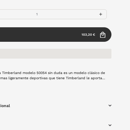
103,20 €
a Timberland modelo 50054 sin duda es un modelo clásico de
rmas ligeramente deportivas que tiene Timberland le aportan
ción un toque clásico y elegante. Toda la montura es de metal
ional