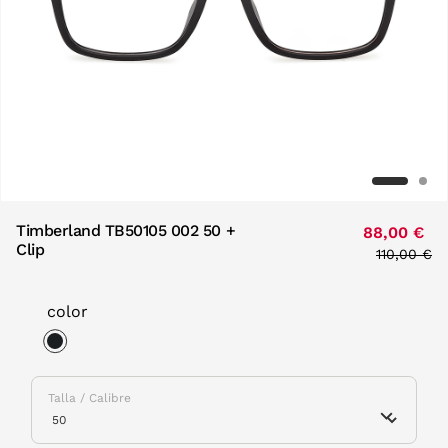
Timberland TB50105 002 50 +
88,00 €
Clip
Price red
110,00 €
to
color
selected
Talla / Calibre