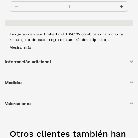
Las gafas de vista Timberland TB50105 combinan una montura
rectangular de pasta negra con un práctico clip solar,
permitiendo convertirla en una gafa de sol con un solo gesto. Su
Mostrar más
diseño elegante y su comodidad diaria garantizan una visión
clara en cualquier situación. El acabado en pasta negra realza tu
Información adicional
estilo con un toque sofisticado.
Medidas
Valoraciones
Otros clientes también han