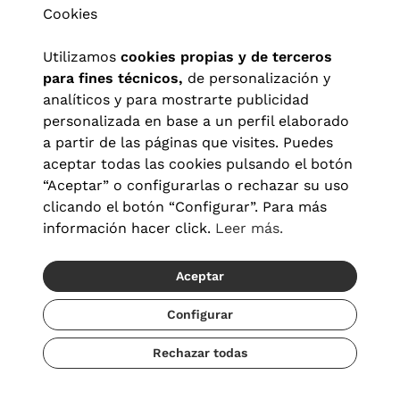
Cookies
Utilizamos
cookies propias y de terceros
para fines técnicos,
de personalización y
analíticos y para mostrarte publicidad
personalizada en base a un perfil elaborado
a partir de las páginas que visites. Puedes
aceptar todas las cookies pulsando el botón
“Aceptar” o configurarlas o rechazar su uso
clicando el botón “Configurar”. Para más
Aviso legal
|
Política de privacidad
|
Términos y condiciones
|
información hacer click.
Leer más.
Política de cookies
|
Configuración de cookies
Aceptar
© 2026 Visionlab España
Configurar
Rechazar todas
Añadir
88,00 €