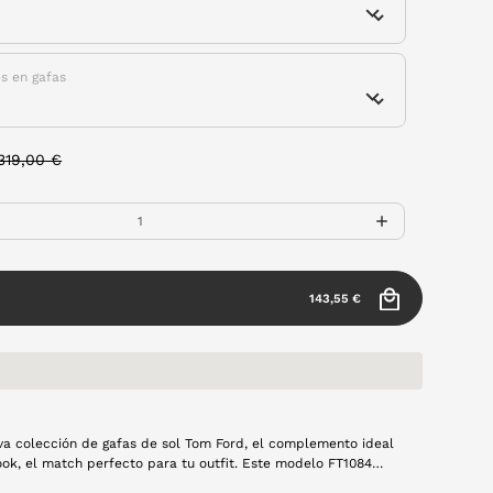
es en gafas
Price reduced from
to
319,00 €
143,55 €
a colección de gafas de sol Tom Ford, el complemento ideal
ook, el match perfecto para tu outfit. Este modelo FT1084
de forma ovalada e incorpora el icónico detalle metálico en la