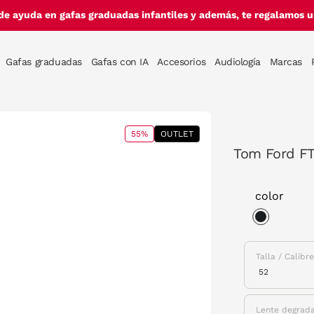
de ayuda en gafas graduadas infantiles y además, te regalamos un
Gafas graduadas
Gafas con IA
Accesorios
Audiología
Marcas
55%
OUTLET
Tom Ford FT
color
selected
Talla / Calibr
Lente degrad