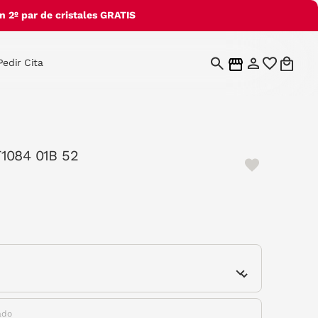
 2º par de cristales GRATIS
Pedir Cita
1084 01B 52
e
ado