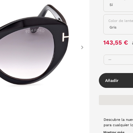
Color de lent
143,55 €
Next
Añadir
Descubre la nuev
para cualquier l
tiene un diseño 
Mostrar más