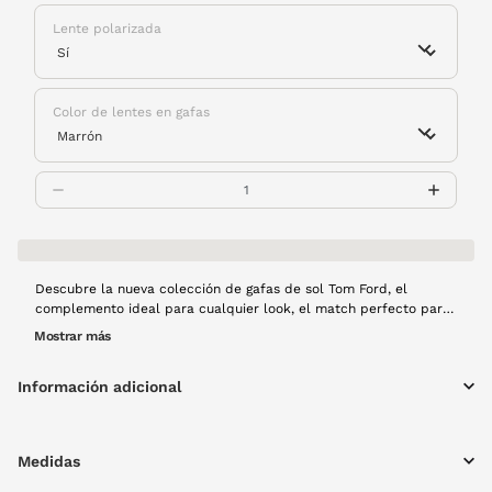
Lente polarizada
Color de lentes en gafas
Descubre la nueva colección de gafas de sol Tom Ford, el
complemento ideal para cualquier look, el match perfecto para
tu outfit. Este modelo FT1109 tiene un diseño de forma redonda
Mostrar más
y con el icónico detalle metálico de Tom Ford en la varilla.
Además, este tono habana es el eterno clásico que no pasa de
Información adicional
moda.
Medidas