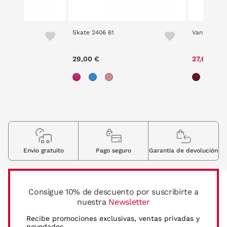
Skate 2406 61
Vanity 2305
ce reduced from
to
00 €
29,00 €
27,60 €
Envio gratuito
Pago seguro
Garantia de devolución
Consigue 10% de descuento por suscribirte a
nuestra
Newsletter
Recibe promociones exclusivas, ventas privadas y
novedades