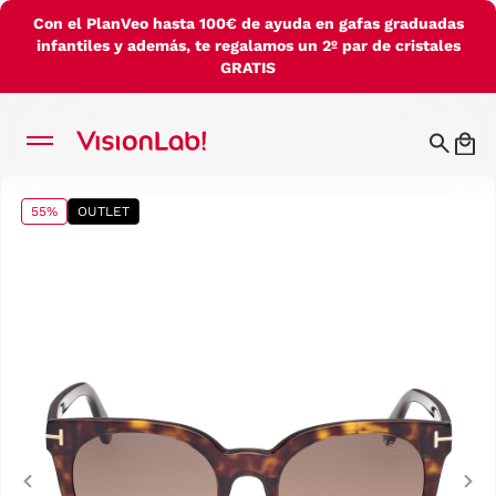
Con el PlanVeo hasta 100€ de ayuda en gafas graduadas
infantiles y además, te regalamos un 2º par de cristales
GRATIS
55%
OUTLET
Previous