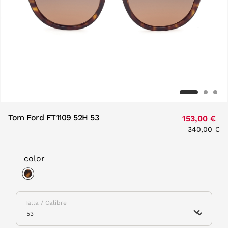
Tom Ford FT1109 52H 53
153,00 €
Price redu
340,00 €
to
color
selected
Talla / Calibre