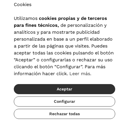
Cookies
Utilizamos
cookies propias y de terceros
para fines técnicos,
de personalización y
analíticos y para mostrarte publicidad
personalizada en base a un perfil elaborado
a partir de las páginas que visites. Puedes
aceptar todas las cookies pulsando el botón
“Aceptar” o configurarlas o rechazar su uso
clicando el botón “Configurar”. Para más
Aviso legal
|
Política de privacidad
|
Términos y condiciones
|
información hacer click.
Leer más.
Política de cookies
|
Configuración de cookies
Aceptar
© 2026 Visionlab España
Configurar
Rechazar todas
Añadir
241,20 €