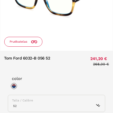
Pruébatelas
Tom Ford 6032-B 056 52
241,20 €
Price redu
268,00 €
to
color
selected
Talla / Calibre