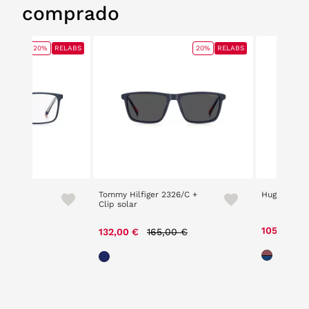
comprado
20%
RELABS
20%
RELABS
 2269
Tommy Hilfiger 2326/C +
Hugo 1339/
Clip solar
ce reduced from
to
Price reduced from
to
,00 €
105,00 €
132,00 €
165,00 €