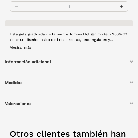
Esta gafa graduada de la marca Tommy Hilfiger modelo 2086/CS
tiene un diseñoclásico de lineas rectas, rectangulares y
ligeramente deportivas. Toda la montura es de color azul marino,
Mostrar más
el color de base de la marca. Además incorpora un clip solar
polarizado. De esta manera tendrás dos gafas en una, sin duda
Información adicional
un complemento ideal para esta primavera.
Medidas
Valoraciones
Otros clientes también han