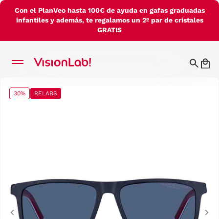
Con el PlanVeo hasta 100€ de ayuda en gafas graduadas
infantiles y además, te regalamos un 2º par de cristales
GRATIS
30%
RELABS
Previous