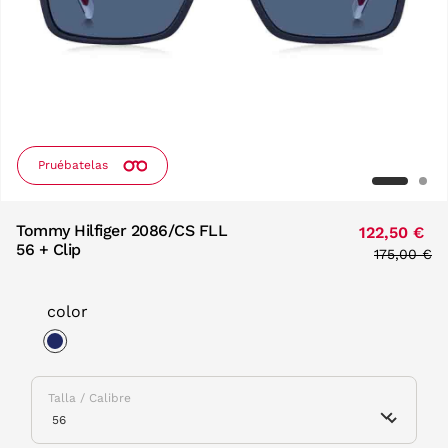
Pruébatelas
Tommy Hilfiger 2086/CS FLL
122,50 €
56 + Clip
Price red
175,00 €
to
color
selected
Talla / Calibre