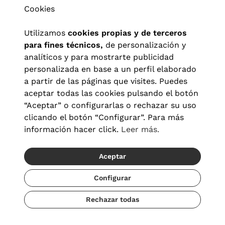
Cookies
Utilizamos
cookies propias y de terceros
para fines técnicos,
de personalización y
analíticos y para mostrarte publicidad
personalizada en base a un perfil elaborado
a partir de las páginas que visites. Puedes
aceptar todas las cookies pulsando el botón
“Aceptar” o configurarlas o rechazar su uso
clicando el botón “Configurar”. Para más
Aviso legal
|
Política de privacidad
|
Términos y condiciones
|
información hacer click.
Leer más.
Política de cookies
|
Configuración de cookies
Aceptar
© 2026 Visionlab España
Configurar
Rechazar todas
Añadir
122,50 €