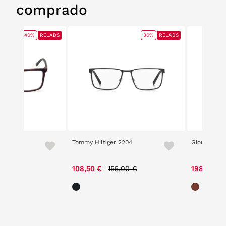
comprado
40%
RELABS
30%
RELABS
0
Tommy Hilfiger 2204
Giorgio Arm
e reduced from
to
Price reduced from
to
00 €
108,50 €
155,00 €
198,90 €