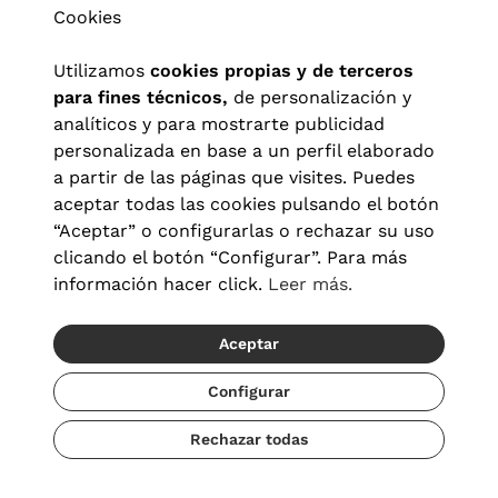
Cookies
Utilizamos
cookies propias y de terceros
para fines técnicos,
de personalización y
analíticos y para mostrarte publicidad
personalizada en base a un perfil elaborado
a partir de las páginas que visites. Puedes
aceptar todas las cookies pulsando el botón
“Aceptar” o configurarlas o rechazar su uso
clicando el botón “Configurar”. Para más
Aviso legal
|
Política de privacidad
|
Términos y condiciones
|
información hacer click.
Leer más.
Política de cookies
|
Configuración de cookies
Aceptar
© 2026 Visionlab España
Configurar
Rechazar todas
Añadir
111,20 €