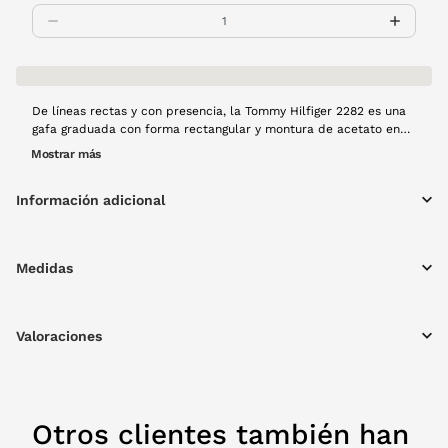
De líneas rectas y con presencia, la Tommy Hilfiger 2282 es una
gafa graduada con forma rectangular y montura de acetato en
azul marino con detalles en rojo. Este modelo equilibra
Mostrar más
perfectamente un estilo profesional con un guiño sport,
manteniendo el sello distintivo de la marca: elegancia relajada
Información adicional
con espíritu americano.
Medidas
Valoraciones
Otros clientes también han