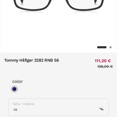
Tommy Hilfiger 2282 RNB 56
111,20 €
Price redu
139,00 €
to
color
selected
Talla / Calibre