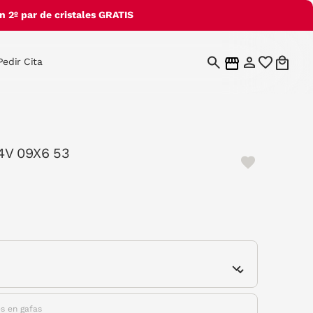
 2º par de cristales GRATIS
Pedir Cita
4V 09X6 53
e
es en gafas