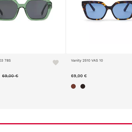
03 78S
Vanity 2510 VAS 10
Price reduced from
to
69,00 €
69,00 €