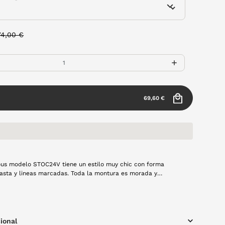
rice reduced from
to
74,00 €
69,60 €
ous modelo STOC24V tiene un estilo muy chic con forma
asta y lineas marcadas. Toda la montura es morada y
llas anchas, una tendencia top esta temporada.
ional