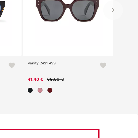
Vanity 2421 49S
Vanity 251
Price reduced from
to
41,40 €
69,00 €
69,00 €