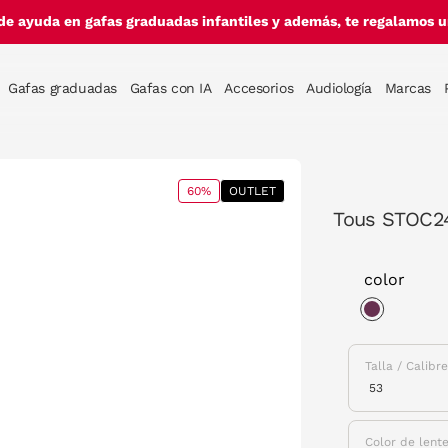
de ayuda en gafas graduadas infantiles y además, te regalamos un
Gafas graduadas
Gafas con IA
Accesorios
Audiología
Marcas
60%
OUTLET
Tous STOC2
color
selected
Talla / Calibr
Color de lent