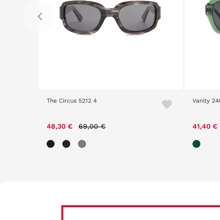
The Circus 5212 4
Vanity 24
m
Price reduced from
to
48,30 €
69,00 €
41,40 €