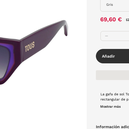
P
69,60 €
1
Añadir
La gafa de sol T
rectangular de p
destacan su vari
Mostrar más
Información adic