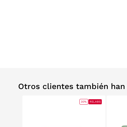
Otros clientes también ha
0%
RELABS
30%
RELABS