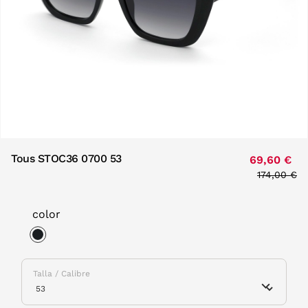
Tous STOC36 0700 53
69,60 €
Price red
174,00 €
to
color
selected
Talla / Calibre