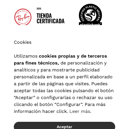
Cookies
Utilizamos
cookies propias y de terceros
para fines técnicos,
de personalización y
analíticos y para mostrarte publicidad
personalizada en base a un perfil elaborado
a partir de las páginas que visites. Puedes
aceptar todas las cookies pulsando el botón
“Aceptar” o configurarlas o rechazar su uso
clicando el botón “Configurar”. Para más
Aviso legal
|
Política de privacidad
|
Términos y condiciones
|
información hacer click.
Leer más.
Política de cookies
|
Configuración de cookies
Aceptar
© 2026 Visionlab España