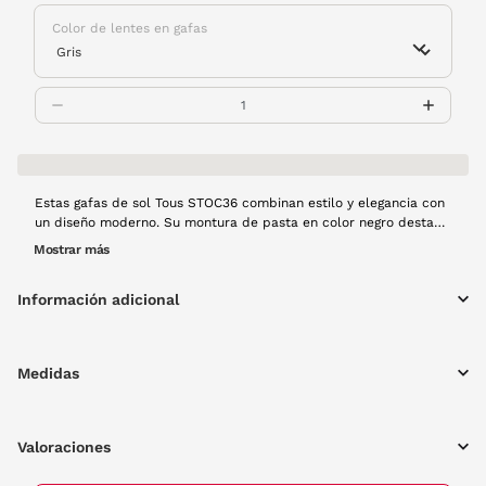
Color de lentes en gafas
Estas gafas de sol Tous STOC36 combinan estilo y elegancia con
un diseño moderno. Su montura de pasta en color negro destaca
por sofisticada forma de mariposa, ideal para realzar cualquier
Mostrar más
look con un toque de distinción. Perfectas para protegerte del
sol sin perder el glamour.
Información adicional
Medidas
Valoraciones