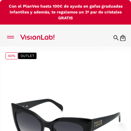
Con el PlanVeo hasta 100€ de ayuda en gafas graduadas
infantiles y además, te regalamos un 2º par de cristales
GRATIS
60%
OUTLET