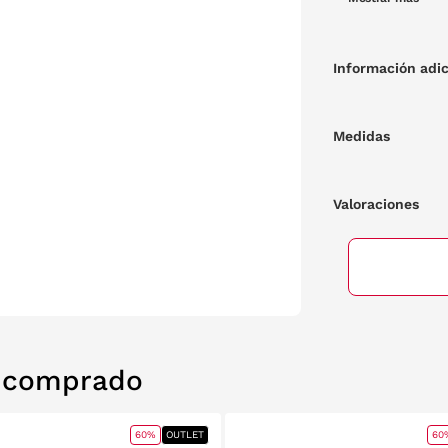
beneficios que t
color habana y l
Información adic
Medidas
Valoraciones
n comprado
60%
OUTLET
60