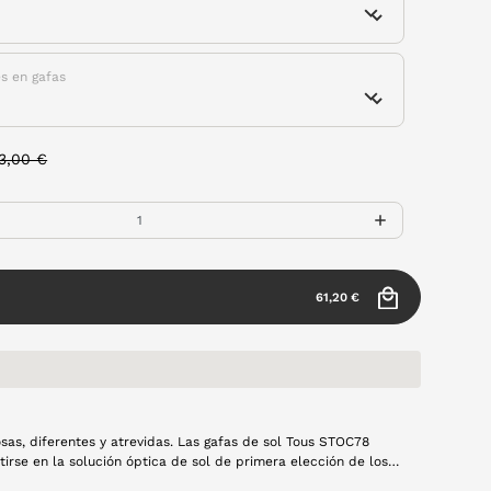
es en gafas
rice reduced from
to
3,00 €
61,20 €
osas, diferentes y atrevidas. Las gafas de sol Tous STOC78
tirse en la solución óptica de sol de primera elección de los
s. Y es que logra combinar como muy pocas diferentes