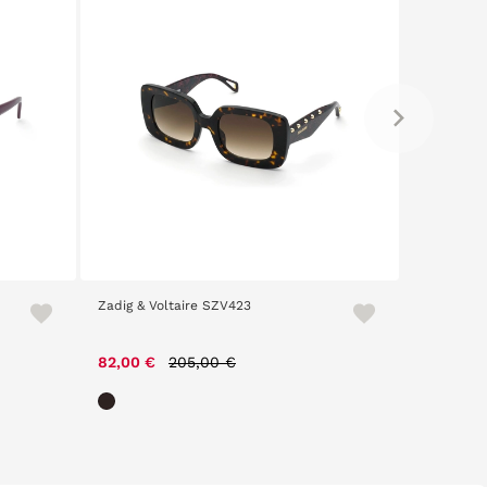
Zadig & Voltaire SZV423
Guess 781
Price reduced from
to
82,00 €
205,00 €
72,10 €