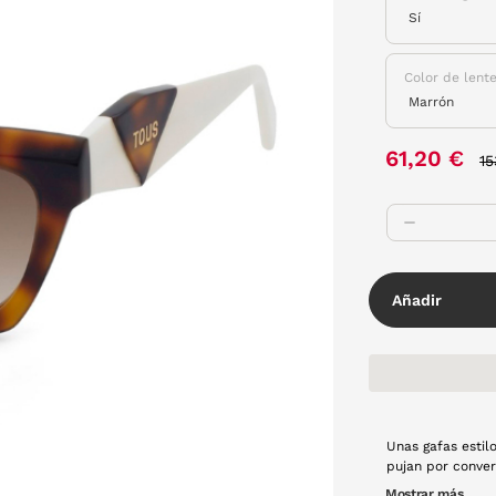
Color de lent
P
61,20 €
15
Añadir
Unas gafas estil
pujan por conver
amantes de esta
Mostrar más