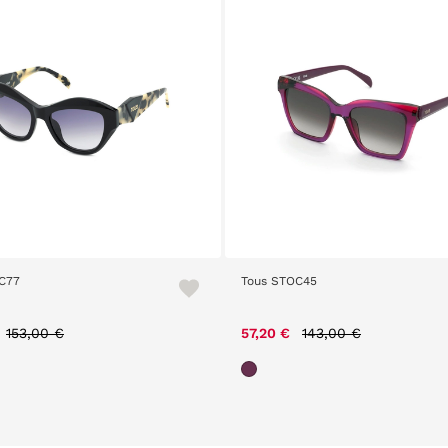
C77
Tous STOC45
Price reduced from
to
Price reduced from
to
153,00 €
57,20 €
143,00 €