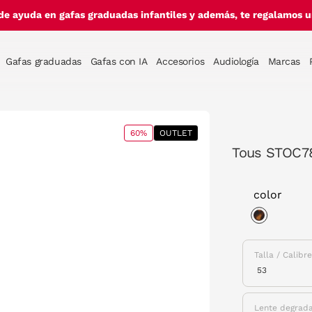
de ayuda en gafas graduadas infantiles y además, te regalamos un
Gafas graduadas
Gafas con IA
Accesorios
Audiología
Marcas
60%
OUTLET
Tous STOC7
color
selected
Talla / Calibr
Lente degrad