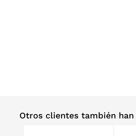
Otros clientes también ha
0%
OUTLET