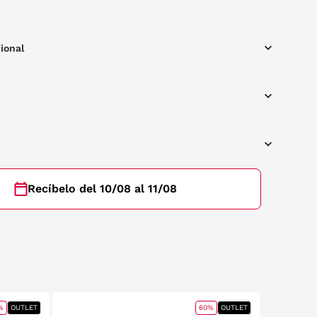
e harán sentirte como nadie. ¡Pruébalas! Montura de pasta en
entes degradadas.
ional
Recíbelo del 10/08 al 11/08
%
OUTLET
60%
OUTLET