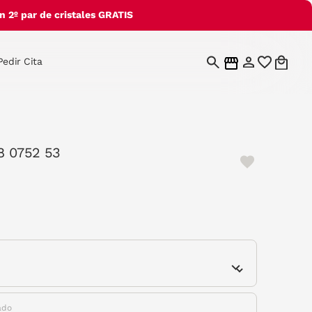
 2º par de cristales GRATIS
Pedir Cita
8 0752 53
e
ado