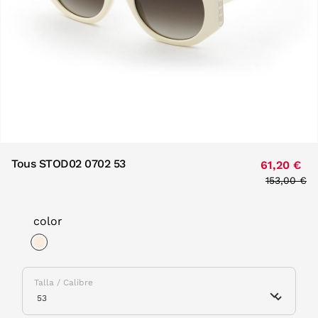
Tous STOD02 0702 53
61,20 €
Price red
153,00 €
to
color
selected
Talla / Calibre