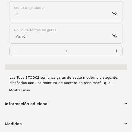
Lente degradado
Color de lentes en gafas
Las Tous STOD02 son unas gafas de estilo moderno y elegante,
diseñadas con una montura de acetato en tono marfil que
aporta suavidad y sofisticación. Su forma geométrica realza tu
Mostrar más
mirada con un toque actual, convirtiéndolas en un modelo
femenino versátil, perfecto para complementar cualquier look
Información adicional
diario o más formal.
Medidas