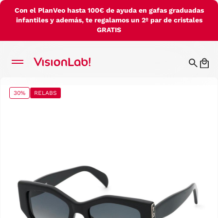
Con el PlanVeo hasta 100€ de ayuda en gafas graduadas
infantiles y además, te regalamos un 2º par de cristales
GRATIS
30%
RELABS