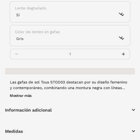
Lente degradado
Color de lentes en gafas
Las gafas de sol Tous STOD03 destacan por su diseño femenino
y contemporáneo, combinando una montura negra con líneas
suaves que aportan equilibrio y estilo. Su forma de líneas
Mostrar más
marcadas te dará un look actual y favorecedor, ideal para
quienes buscan unas gafas cómodas, versátiles y con el
Información adicional
inconfundible toque elegante de Tous.
Medidas