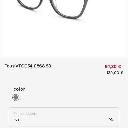
Tous VTOC54 0868 53
97,30 €
Price redu
139,00 €
to
color
selected
Talla / Calibre