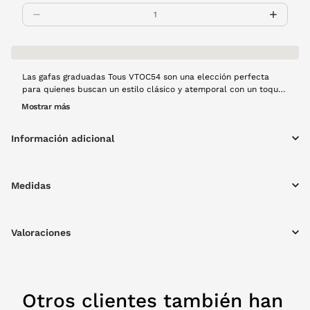
Las gafas graduadas Tous VTOC54 son una elección perfecta
para quienes buscan un estilo clásico y atemporal con un toque
de modernidad. Su diseño ovalado, combinado con una montura
Mostrar más
de pasta en color gris, aporta un aire de sofisticación y
versatilidad a cualquier look.
Información adicional
Medidas
Valoraciones
Otros clientes también han