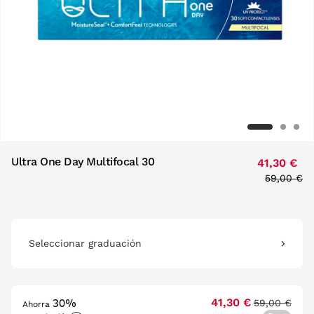
Ultra One Day Multifocal 30
41,30 €
Price red
59,00 €
to
Seleccionar graduación
30%
41,30 €
59,00 €
Ahorra