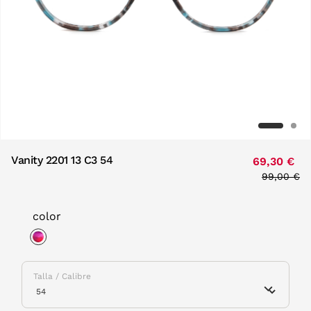
Vanity 2201 13 C3 54
69,30 €
Price red
99,00 €
to
color
selected
Talla / Calibre