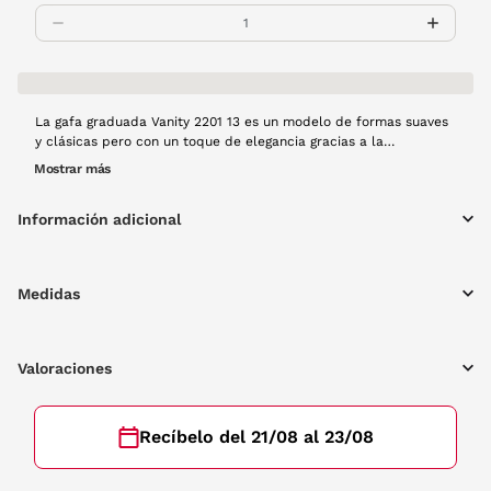
La gafa graduada Vanity 2201 13 es un modelo de formas suaves
y clásicas pero con un toque de elegancia gracias a la
combinación perfecta de grises y azules del frente. Además, las
Mostrar más
varillas tan finas harán que no la notes cuando la llevas puesta.
Información adicional
Medidas
Valoraciones
Recíbelo del 21/08 al 23/08