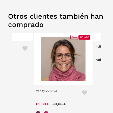
Otros clientes también han
comprado
30%
RELABS
null
null
Vanity 2210 23
Price reduced from
to
69,30 €
99,00 €