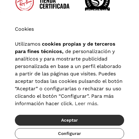
Cookies
Utilizamos
cookies propias y de terceros
para fines técnicos,
de personalización y
analíticos y para mostrarte publicidad
personalizada en base a un perfil elaborado
a partir de las páginas que visites. Puedes
aceptar todas las cookies pulsando el botón
“Aceptar” o configurarlas o rechazar su uso
clicando el botón “Configurar”. Para más
Aviso legal
|
Política de privacidad
|
Términos y condiciones
|
información hacer click.
Leer más.
Política de cookies
|
Configuración de cookies
Aceptar
© 2026 Visionlab España
Recíbelo del 21/08 al 23/08
Configurar