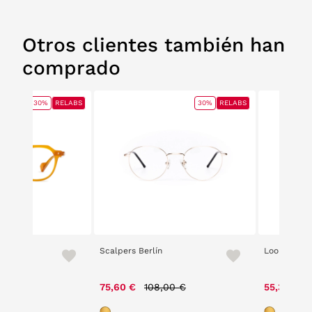
Otros clientes también han
comprado
30%
RELABS
30%
RELABS
30-1
Scalpers Berlín
Loom 2404 
e reduced from
to
Price reduced from
to
00 €
75,60 €
108,00 €
55,30 €