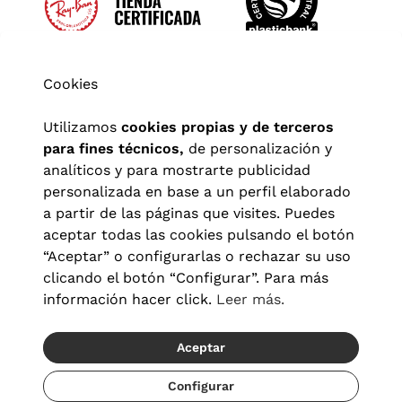
Cookies
Utilizamos
cookies propias y de terceros
para fines técnicos,
de personalización y
analíticos y para mostrarte publicidad
personalizada en base a un perfil elaborado
a partir de las páginas que visites. Puedes
aceptar todas las cookies pulsando el botón
“Aceptar” o configurarlas o rechazar su uso
clicando el botón “Configurar”. Para más
Aviso legal
|
Política de privacidad
|
Términos y condiciones
|
información hacer click.
Leer más.
Política de cookies
|
Configuración de cookies
Aceptar
© 2026 Visionlab España
Recíbelo del 20/08 al 22/08
Configurar