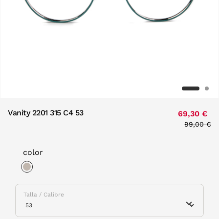
Vanity 2201 315 C4 53
69,30 €
Price red
99,00 €
to
color
selected
Talla / Calibre