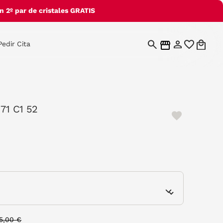
 2º par de cristales GRATIS
Pedir Cita
171 C1 52
e
rice reduced from
to
5,00 €