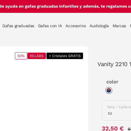
de ayuda en gafas graduadas infantiles y además, te regalamos un
Gafas graduadas
Gafas con IA
Accesorios
Audiología
Marcas
50%
RELABS
+ Cristales GRATIS
Vanity 2210 
color
selected
Talla / Calibr
P
32,50 €
6