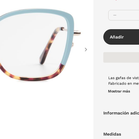
Añadir
Next
Las gafas de vist
Fabricado en met
aquellas mujere
Mostrar más
colores, azul cel
Información adic
Medidas