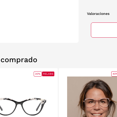
Valoraciones
n comprado
30%
RELABS
40