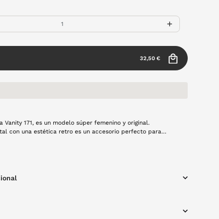
32,50 €
a Vanity 171, es un modelo súper femenino y original.
al con una estética retro es un accesorio perfecto para
s que no les guste pasar desapercibidas.Su combinación de
este y habana, le da ese toque único a la gafa.
ional