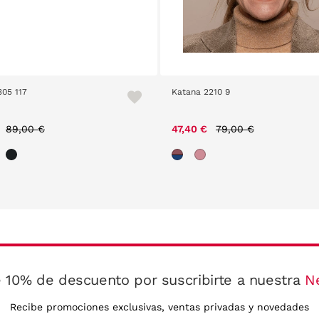
305 117
Katana 2210 9
Price reduced from
to
Price reduced from
to
89,00 €
47,40 €
79,00 €
 10% de descuento por suscribirte a nuestra
N
Recibe promociones exclusivas, ventas privadas y novedades