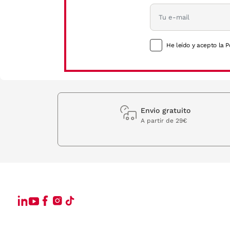
He leído y acepto la P
Envio gratuito
A partir de 29€