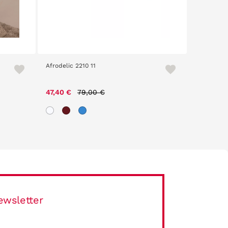
Afrodelic 2210 11
Vanity 240
Price reduced from
to
47,40 €
79,00 €
52,00 €
ewsletter