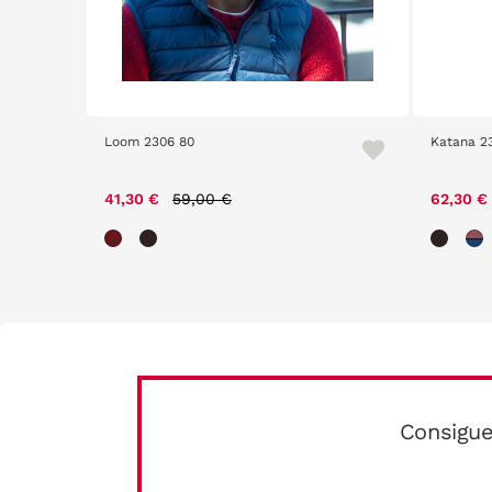
Loom 2306 80
Katana 2
Price reduced from
to
41,30 €
59,00 €
62,30 €
Consigue