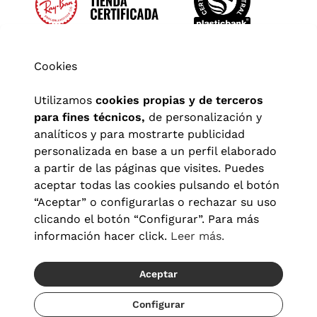
Cookies
Utilizamos
cookies propias y de terceros
para fines técnicos,
de personalización y
analíticos y para mostrarte publicidad
personalizada en base a un perfil elaborado
a partir de las páginas que visites. Puedes
aceptar todas las cookies pulsando el botón
“Aceptar” o configurarlas o rechazar su uso
clicando el botón “Configurar”. Para más
Aviso legal
|
Política de privacidad
|
Términos y condiciones
|
información hacer click.
Leer más.
Política de cookies
|
Configuración de cookies
Aceptar
© 2026 Visionlab España
Recíbelo del 20/08 al 22/08
Configurar