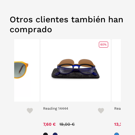
Otros clientes también han
comprado
60%
0 ACT1
Reading 14444
Reading LR
Price reduced from
to
P
7,60 €
19,00 €
13,30 €
1