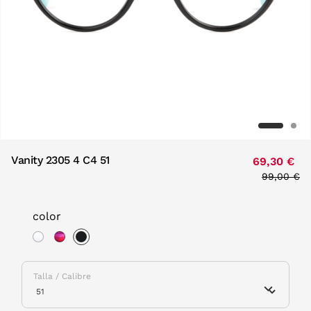
Vanity 2305 4 C4 51
69,30 €
Price red
99,00 €
to
color
selected
Talla / Calibre