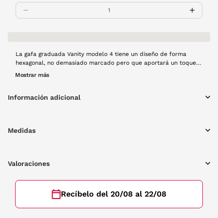
La gafa graduada Vanity modelo 4 tiene un diseño de forma
hexagonal, no demasiado marcado pero que aportará un toque
de originalidad a tu look. Toda la montura es de pasta y combina
Mostrar más
el color transpatente y el amarillo para aportar color a tu
mirada esta primavera.
Información adicional
Medidas
Valoraciones
Recíbelo del 20/08 al 22/08