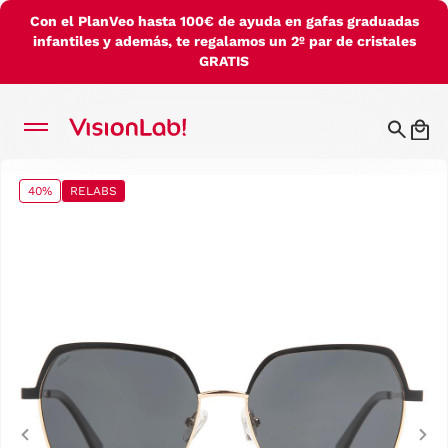
Con el PlanVeo hasta 100€ de ayuda en gafas graduadas
infantiles y además, te regalamos un 2º par de cristales
GRATIS
40%
RELABS
Previous