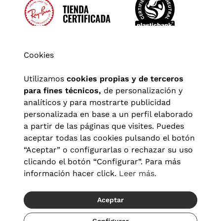
Cookies
Utilizamos
cookies propias y de terceros
para fines técnicos,
de personalización y
analíticos y para mostrarte publicidad
personalizada en base a un perfil elaborado
a partir de las páginas que visites. Puedes
aceptar todas las cookies pulsando el botón
“Aceptar” o configurarlas o rechazar su uso
clicando el botón “Configurar”. Para más
Aviso legal
|
Política de privacidad
|
Términos y condiciones
|
información hacer click.
Leer más.
Política de cookies
|
Configuración de cookies
Aceptar
© 2026 Visionlab España