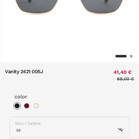
Vanity 2421 005J
41,40 €
Price red
69,00 €
to
color
selected
Talla / Calibre