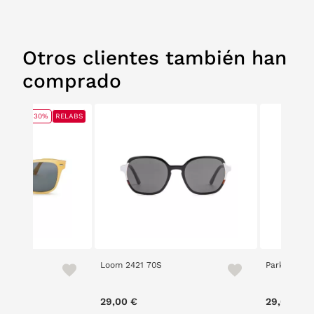
Otros clientes también han
comprado
30%
RELABS
e 5201 7
Loom 2421 70S
Parkour 24
ce reduced from
to
00 €
29,00 €
29,00 €