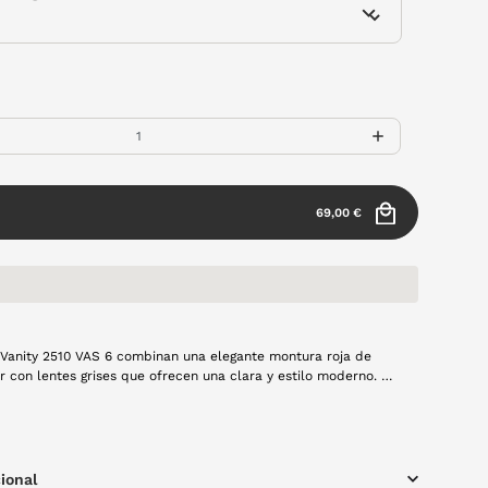
69,00 €
 Vanity 2510 VAS 6 combinan una elegante montura roja de
ntes grises que ofrecen una clara y estilo moderno. Su
porta un toque de color vibrante, mientras que la forma
ntiza comodidad y una estética atemporal. Perfectas para
 donde la protección solar y el estilo se unan.
ional