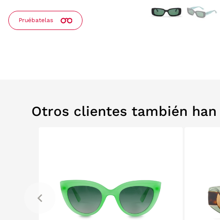
Pruébatelas
Otros clientes también ha
0%
RELABS