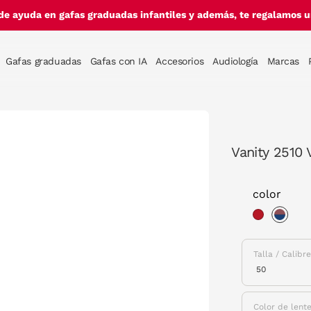
de ayuda en gafas graduadas infantiles y además, te regalamos un
Gafas graduadas
Gafas con IA
Accesorios
Audiología
Marcas
Vanity 2510
color
sele
Talla / Calibr
Color de lent