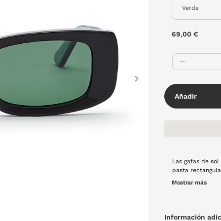
69,00 €
Next
Añadir
Las gafas de sol
pasta rectangular con le
diseño en rojo a
Mostrar más
rectangular gara
cualquier ocasión
Información adic