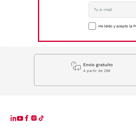
He leído y acepto la P
Envio gratuito
A partir de 29€