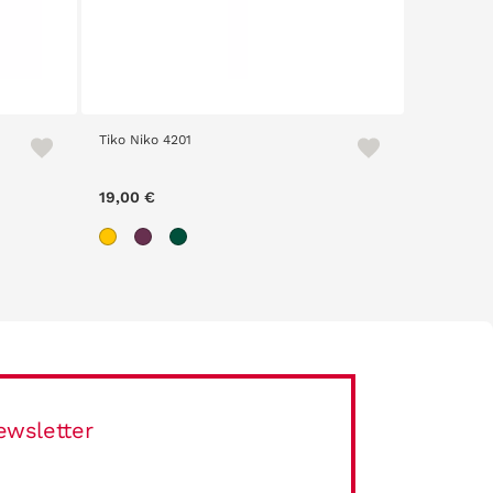
Tiko Niko 4201
Skate 240
19,00 €
29,00 €
ewsletter