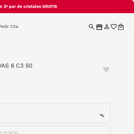
 2º par de cristales GRATIS
Pedir Cita
 VAS 6 C3 50
cted
e
es en gafas