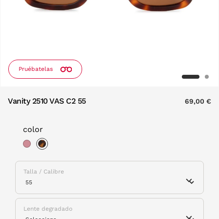
Pruébatelas
Vanity 2510 VAS C2 55
69,00 €
color
selected
Talla / Calibre
Lente degradado