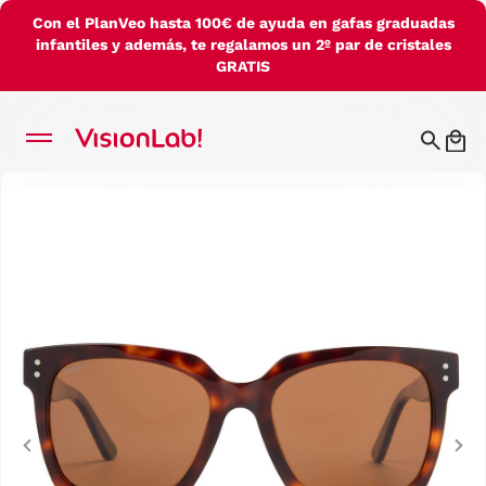
Con el PlanVeo hasta 100€ de ayuda en gafas graduadas
infantiles y además, te regalamos un 2º par de cristales
GRATIS
Previous