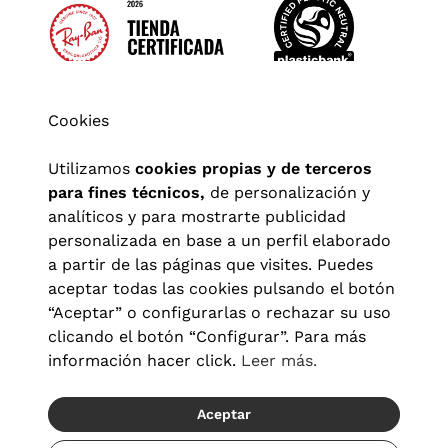
Cookies
Utilizamos
cookies propias y de terceros
para fines técnicos,
de personalización y
analíticos y para mostrarte publicidad
personalizada en base a un perfil elaborado
a partir de las páginas que visites. Puedes
aceptar todas las cookies pulsando el botón
“Aceptar” o configurarlas o rechazar su uso
clicando el botón “Configurar”. Para más
Aviso legal
|
Política de privacidad
|
Términos y condiciones
|
información hacer click.
Leer más.
Política de cookies
|
Configuración de cookies
Aceptar
© 2026 Visionlab España