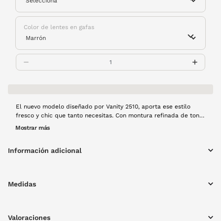
Color de lentes en gafas
El nuevo modelo diseñado por Vanity 2510, aporta ese estilo
fresco y chic que tanto necesitas. Con montura refinada de tono
rosa transparente, esta gafa es perfecta para quienes buscan la
Mostrar más
elegancia y la moda en entornos informales y quedadas con
amigos.
Información adicional
Medidas
Valoraciones