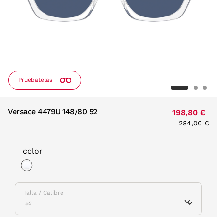
Pruébatelas
Versace 4479U 148/80 52
198,80 €
Price redu
284,00 €
to
color
selected
Talla / Calibre