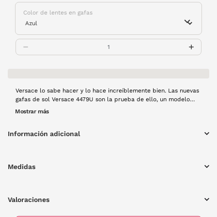
Color de lentes en gafas
Versace lo sabe hacer y lo hace increíblemente bien. Las nuevas
gafas de sol Versace 4479U son la prueba de ello, un modelo
que aúna lo mejor de la firma para ofrecer a personas como tú
Mostrar más
algo más que un accesorio o complemento. Montura de pasta en
color transparente.
Información adicional
Medidas
Valoraciones