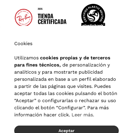
Cookies
Utilizamos
cookies propias y de terceros
para fines técnicos,
de personalización y
analíticos y para mostrarte publicidad
personalizada en base a un perfil elaborado
a partir de las páginas que visites. Puedes
aceptar todas las cookies pulsando el botón
“Aceptar” o configurarlas o rechazar su uso
clicando el botón “Configurar”. Para más
Aviso legal
|
Política de privacidad
|
Términos y condiciones
|
información hacer click.
Leer más.
Política de cookies
|
Configuración de cookies
Aceptar
© 2026 Visionlab España