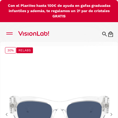
Con el PlanVeo hasta 100€ de ayuda en gafas graduadas
infantiles y además, te regalamos un 2º par de cristales
GRATIS
30%
RELABS
Previous