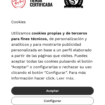
Cookies
Utilizamos
cookies propias y de terceros
para fines técnicos,
de personalización y
analíticos y para mostrarte publicidad
personalizada en base a un perfil elaborado
a partir de las páginas que visites. Puedes
aceptar todas las cookies pulsando el botón
“Aceptar” o configurarlas o rechazar su uso
clicando el botón “Configurar”. Para más
Aviso legal
|
Política de privacidad
|
Términos y condiciones
|
información hacer click.
Leer más.
Política de cookies
|
Configuración de cookies
Aceptar
© 2026 Visionlab España
Recíbelo del 23/08 al 25/08
Configurar