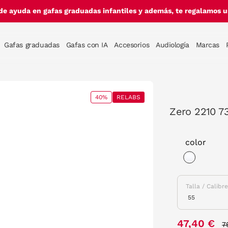
de ayuda en gafas graduadas infantiles y además, te regalamos un
Gafas graduadas
Gafas con IA
Accesorios
Audiología
Marcas
40%
RELABS
Zero 2210 7
color
selected
Talla / Calibr
P
47,40 €
7