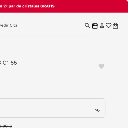
 2º par de cristales GRATIS
Pedir Cita
3 C1 55
e
rice reduced from
to
9,00 €