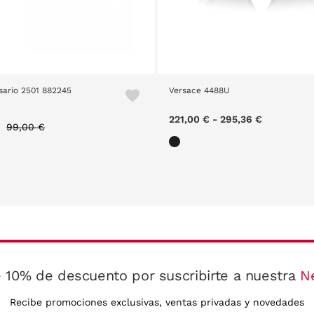
sario 2501 882245
Versace 4488U
Price reduced from
to
221,00 €
-
295,36 €
€
99,00 €
 10% de descuento por suscribirte a nuestra
N
Recibe promociones exclusivas, ventas privadas y novedades