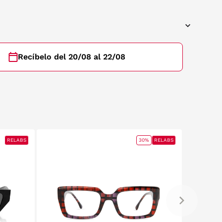
Recíbelo del 20/08 al 22/08
RELABS
RELABS
30%
RELABS