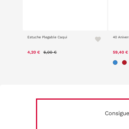
Estuche Plegable Caqui
40 Aniver
Price reduced from
to
4,20 €
6,00 €
59,40 
Consigue