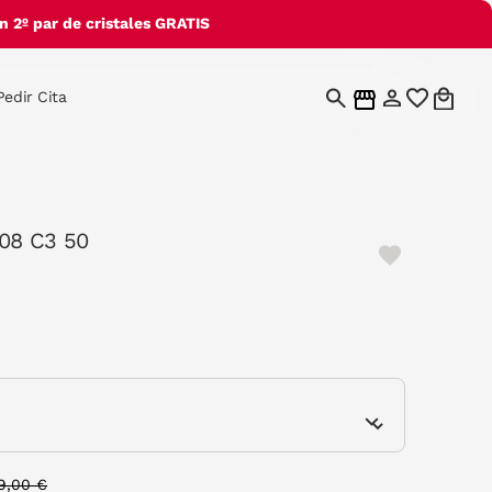
 2º par de cristales GRATIS
Pedir Cita
08 C3 50
elected
e
rice reduced from
to
9,00 €