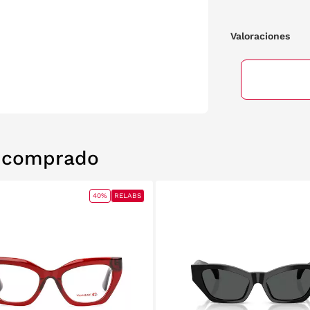
Valoraciones
n comprado
40%
RELABS