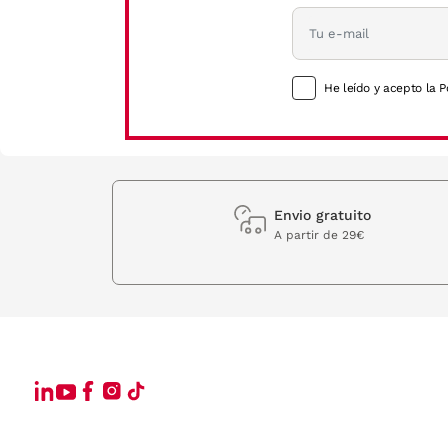
He leído y acepto la P
Envio gratuito
A partir de 29€