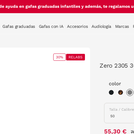
de ayuda en gafas graduadas infantiles y además, te regalamos un
Gafas graduadas
Gafas con IA
Accesorios
Audiología
Marcas
30%
RELABS
Zero 2305 3
color
s
Talla / Calibr
P
55,30 €
7