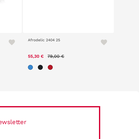
Afrodelic 2404 25
Afrodelic
Price reduced from
to
55,30 €
79,00 €
34,30 €
ewsletter