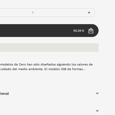
55,30 €
modelos de Zero han sido diseñados siguiendo los valores de
y cuidado del medio ambiente. El modelo 308 de formas
 marcadas y fabricado en acetato bio es perfecto para
ier look.
ional