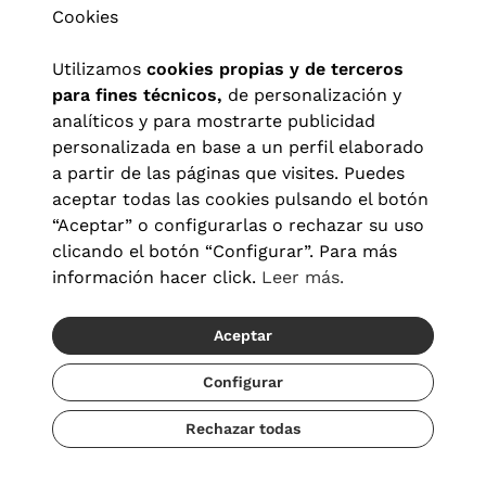
Cookies
Utilizamos
cookies propias y de terceros
para fines técnicos,
de personalización y
analíticos y para mostrarte publicidad
personalizada en base a un perfil elaborado
a partir de las páginas que visites. Puedes
aceptar todas las cookies pulsando el botón
“Aceptar” o configurarlas o rechazar su uso
clicando el botón “Configurar”. Para más
Aviso legal
|
Política de privacidad
|
Términos y condiciones
|
información hacer click.
Leer más.
Política de cookies
|
Configuración de cookies
Aceptar
© 2026 Visionlab España
Configurar
Rechazar todas
Añadir
59,40 €