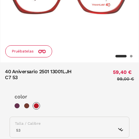
Pruébatelas
40 Aniversario 2501 13001LJH
59,40 €
C7 53
Price red
99,00 €
to
color
selected
Talla / Calibre