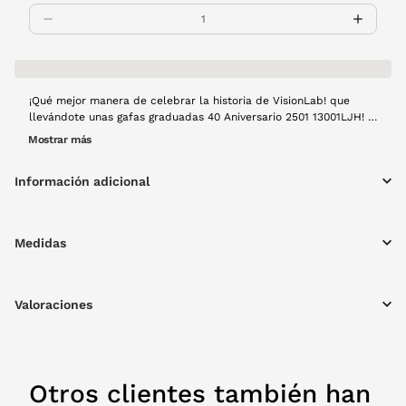
¡Qué mejor manera de celebrar la historia de VisionLab! que
llevándote unas gafas graduadas 40 Aniversario 2501 13001LJH! Y
es que este modelo no solo mejorará tu imagen, sino que gracias
Mostrar más
a su tecnología y las manos expertas que las han fabricado te
ofrecerán experiencia visual sin igual. No lo dudes. Celebra con
Información adicional
nosotros la visión. Montura de pasta en color morado.
Medidas
Valoraciones
Otros clientes también han