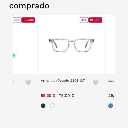
comprado
20%
RELABS
30%
RELABS
 385 ML
American People 2305 107
Loom 2403
e reduced from
to
Price reduced from
to
0 €
55,30 €
79,00 €
29,00 €