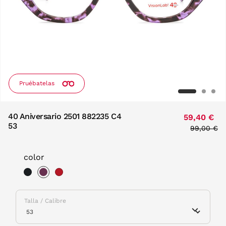
Pruébatelas
40 Aniversario 2501 882235 C4
59,40 €
53
Price red
99,00 €
to
color
selected
Talla / Calibre