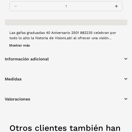
Las gafas graduadas 40 Aniversario 2501 882235 celebran por
todo lo alto la historia de VisionLab! al ofrecer una visión
extraordinaria y elevar tu look en cualquier escenario. La
Mostrar más
experiencia será increíble con ellas. Montura de pasta en color
negro.
Información adicional
Medidas
Valoraciones
Otros clientes también han