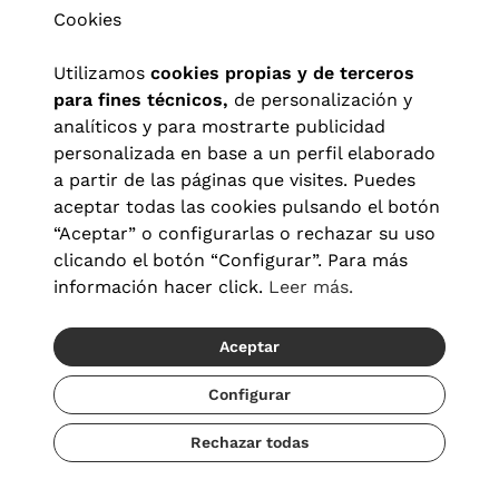
Cookies
Utilizamos
cookies propias y de terceros
para fines técnicos,
de personalización y
analíticos y para mostrarte publicidad
personalizada en base a un perfil elaborado
a partir de las páginas que visites. Puedes
aceptar todas las cookies pulsando el botón
“Aceptar” o configurarlas o rechazar su uso
clicando el botón “Configurar”. Para más
Aviso legal
|
Política de privacidad
|
Términos y condiciones
|
información hacer click.
Leer más.
Política de cookies
|
Configuración de cookies
Aceptar
© 2026 Visionlab España
Configurar
Rechazar todas
Añadir
59,40 €