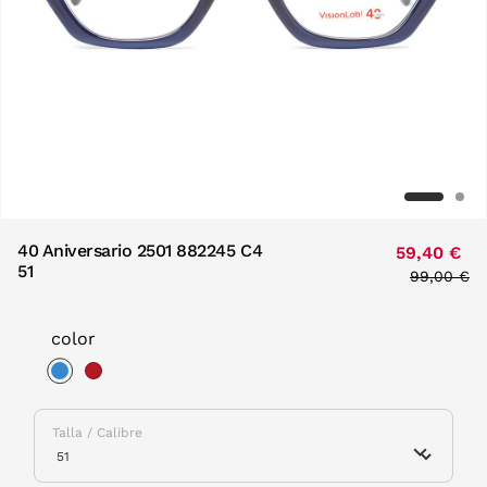
40 Aniversario 2501 882245 C4
59,40 €
51
Price red
99,00 €
to
color
selected
Talla / Calibre