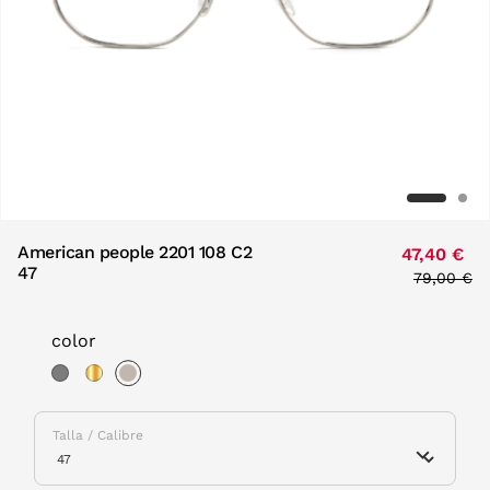
American people 2201 108 C2
47,40 €
47
Price red
79,00 €
to
color
selected
Talla / Calibre