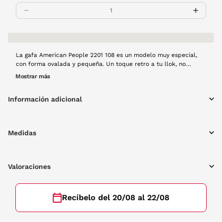
La gafa American People 2201 108 es un modelo muy especial,
con forma ovalada y pequeña. Un toque retro a tu llok, no
pasarás desapercibido. Toda la montura es de metal en color
Mostrar más
gris.
Información adicional
Medidas
Valoraciones
Recíbelo del 20/08 al 22/08