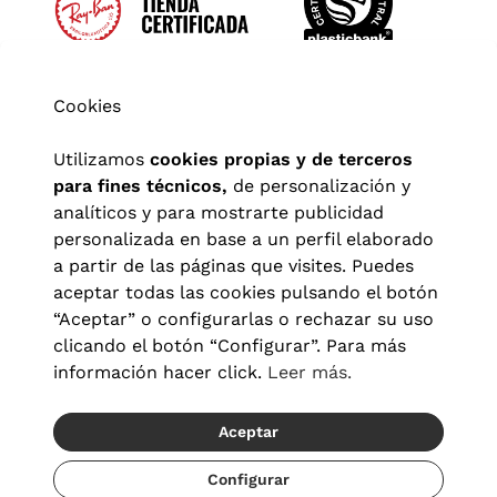
Cookies
Utilizamos
cookies propias y de terceros
para fines técnicos,
de personalización y
analíticos y para mostrarte publicidad
personalizada en base a un perfil elaborado
a partir de las páginas que visites. Puedes
aceptar todas las cookies pulsando el botón
“Aceptar” o configurarlas o rechazar su uso
clicando el botón “Configurar”. Para más
Aviso legal
|
Política de privacidad
|
Términos y condiciones
|
información hacer click.
Leer más.
Política de cookies
|
Configuración de cookies
Aceptar
© 2026 Visionlab España
Recíbelo del 20/08 al 22/08
Configurar