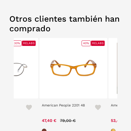
Otros clientes también han
comprado
30%
RELABS
40%
RELABS
9
American People 2201 48
American P
e reduced from
to
Price reduced from
to
00 €
47,40 €
79,00 €
53,40 €