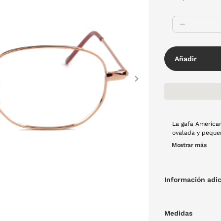
Añadir
Next
La gafa America
ovalada y pequeñ
la montura es de
Mostrar más
Información adic
Medidas