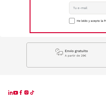
He leído y acepto la P
Envio gratuito
A partir de 29€