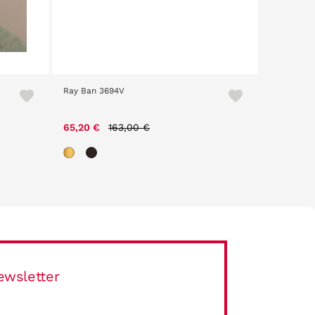
Ray Ban 3694V
American 
Price reduced from
to
65,20 €
163,00 €
15,20 €
ewsletter