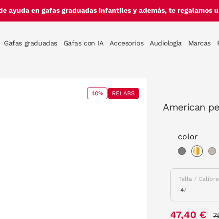
de ayuda en gafas graduadas infantiles y además, te regalamos un
Gafas graduadas
Gafas con IA
Accesorios
Audiología
Marcas
40%
RELABS
American pe
color
sele
Talla / Calibr
P
47,40 €
7