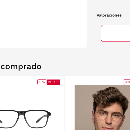
Valoraciones
n comprado
30%
RELABS
40