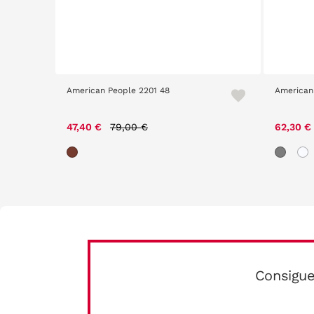
American People 2201 48
American
m
Price reduced from
to
47,40 €
79,00 €
62,30 €
Consigue