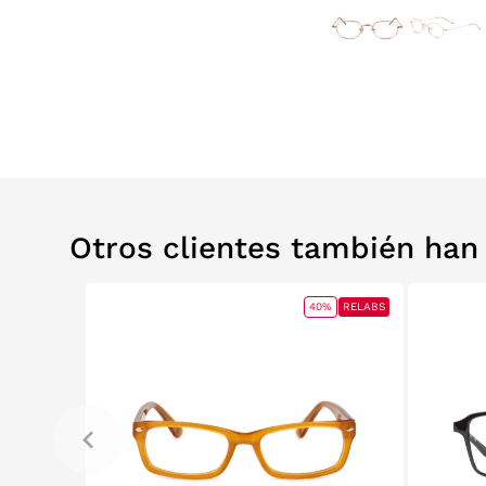
Otros clientes también ha
0%
RELABS
40%
RELABS