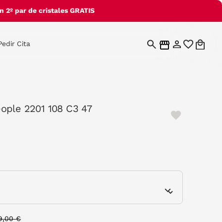
 2º par de cristales GRATIS
Pedir Cita
ople 2201 108 C3 47
cted
e
rice reduced from
to
9,00 €