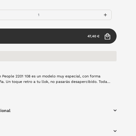
47,40 €
n People 2201 108 es un modelo muy especial, con forma
a. Un toque retro a tu llok, no pasarás desapercibido. Toda
 metal en color gris.
ional