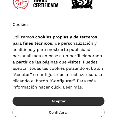
Cookies
Utilizamos
cookies propias y de terceros
para fines técnicos,
de personalización y
analíticos y para mostrarte publicidad
personalizada en base a un perfil elaborado
a partir de las páginas que visites. Puedes
aceptar todas las cookies pulsando el botón
“Aceptar” o configurarlas o rechazar su uso
clicando el botón “Configurar”. Para más
Aviso legal
|
Política de privacidad
|
Términos y condiciones
|
información hacer click.
Leer más.
Política de cookies
|
Configuración de cookies
Aceptar
© 2026 Visionlab España
Recíbelo del 19/08 al 21/08
Configurar