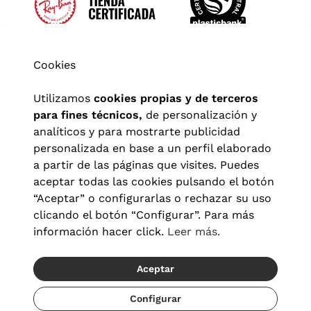
Cookies
Utilizamos
cookies propias y de terceros
para fines técnicos,
de personalización y
analíticos y para mostrarte publicidad
personalizada en base a un perfil elaborado
a partir de las páginas que visites. Puedes
aceptar todas las cookies pulsando el botón
“Aceptar” o configurarlas o rechazar su uso
clicando el botón “Configurar”. Para más
Aviso legal
|
Política de privacidad
|
Términos y condiciones
|
información hacer click.
Leer más.
Política de cookies
|
Configuración de cookies
Aceptar
© 2026 Visionlab España
Recíbelo del 19/08 al 21/08
Configurar