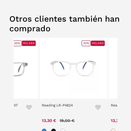
Otros clientes también han
comprado
30%
RELABS
30%
RELABS
e 2305 107
Reading LR-P4824
Reading LR
e reduced from
to
Price reduced from
to
P
00 €
13,30 €
19,00 €
13,30 €
1