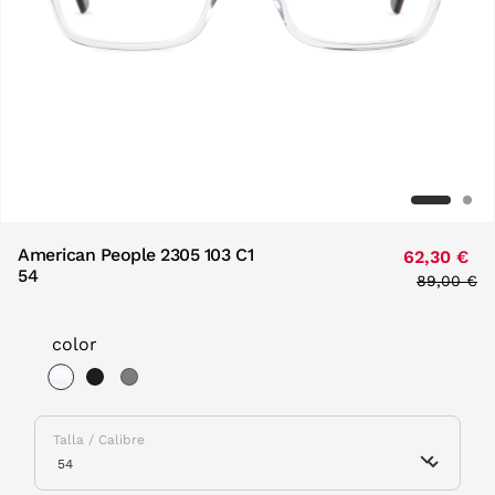
American People 2305 103 C1
62,30 €
54
Price red
89,00 €
to
color
selected
Talla / Calibre