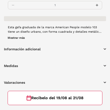
Esta gafa graduada de la marca American People modelo 103
tiene un diseño urbano, con forma cuadrada y detalles metálicos
en el frente. Es de pasta en color transparente, un color de
Mostrar más
tendencia esta primavera.
Información adicional
Medidas
Valoraciones
Recíbelo del 19/08 al 21/08