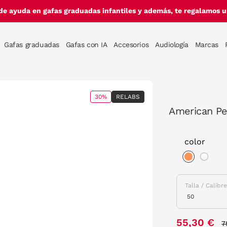
de ayuda en gafas graduadas infantiles y además, te regalamos un
Gafas graduadas
Gafas con IA
Accesorios
Audiología
Marcas
30%
RELABS
American Pe
color
selected
Talla / Calibr
P
55,30 €
7