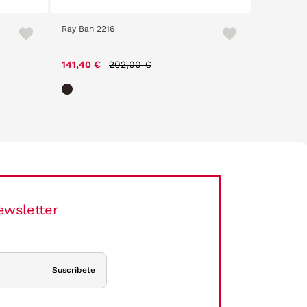
Ray Ban 2216
Vanity 220
Price reduced from
to
141,40 €
202,00 €
69,30 €
ewsletter
Suscríbete