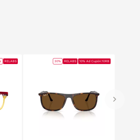
%
RELABS
30%
RELABS
10% Ad Cupón:10RB