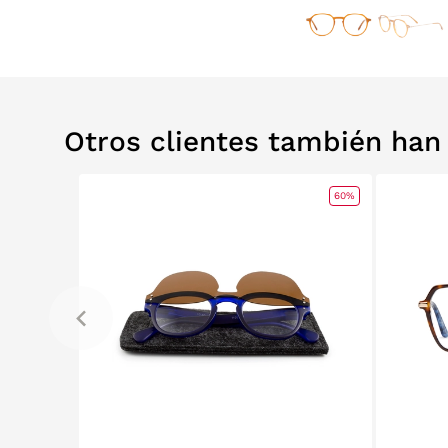
Otros clientes también ha
0%
RELABS
60%