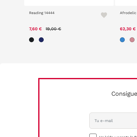
Reading 14444
Afrodelic
m
Price reduced from
to
7,60 €
19,00 €
62,30 €
Consigue