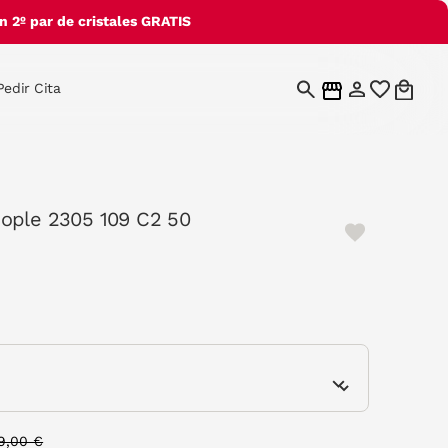
 2º par de cristales GRATIS
Pedir Cita
ople 2305 109 C2 50
e
rice reduced from
to
9,00 €