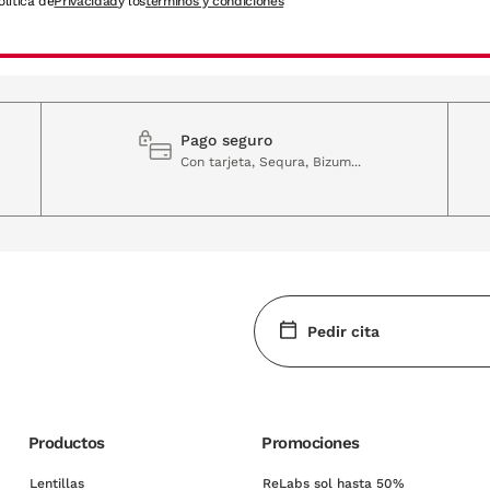
olítica de
Privacidad
y los
términos y condiciones
Pago seguro
Con tarjeta, Sequra, Bizum...
Pedir cita
Productos
Promociones
Lentillas
ReLabs sol hasta 50%