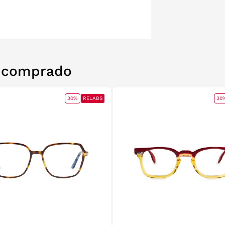
n comprado
30%
RELABS
30