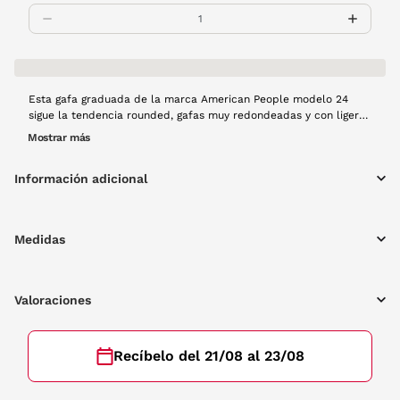
Esta gafa graduada de la marca American People modelo 24
sigue la tendencia rounded, gafas muy redondeadas y con ligero
estilo retro. Es de pasta en color negro, un básico para cualquier
Mostrar más
outfit.
Información adicional
Medidas
Valoraciones
Recíbelo del 21/08 al 23/08