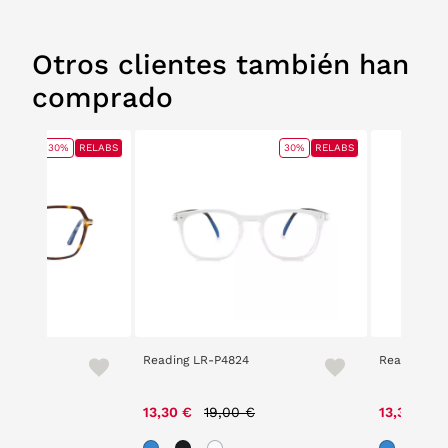
Otros clientes también han
comprado
30%
RELABS
30%
RELABS
96
Reading LR-P4824
Reading LR
ce reduced from
to
Price reduced from
to
P
00 €
13,30 €
19,00 €
13,30 €
1