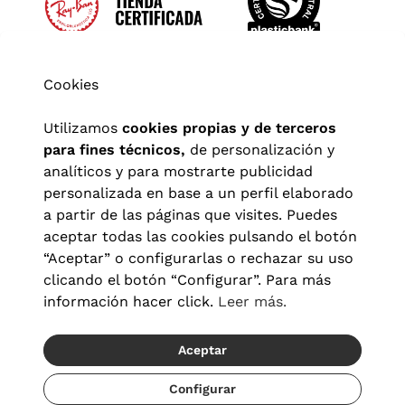
Cookies
Utilizamos
cookies propias y de terceros
para fines técnicos,
de personalización y
analíticos y para mostrarte publicidad
personalizada en base a un perfil elaborado
a partir de las páginas que visites. Puedes
aceptar todas las cookies pulsando el botón
“Aceptar” o configurarlas o rechazar su uso
clicando el botón “Configurar”. Para más
Aviso legal
|
Política de privacidad
|
Términos y condiciones
|
información hacer click.
Leer más.
Política de cookies
|
Configuración de cookies
Aceptar
© 2026 Visionlab España
Recíbelo del 21/08 al 23/08
Configurar