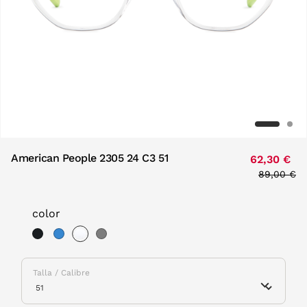
American People 2305 24 C3 51
62,30 €
Price red
89,00 €
to
color
selected
Talla / Calibre