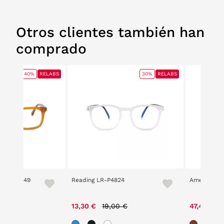
Otros clientes también han
comprado
40%
RELABS
30%
RELABS
e 2201 249
Reading LR-P4824
American P
e reduced from
to
Price reduced from
to
0 €
13,30 €
19,00 €
47,40 €