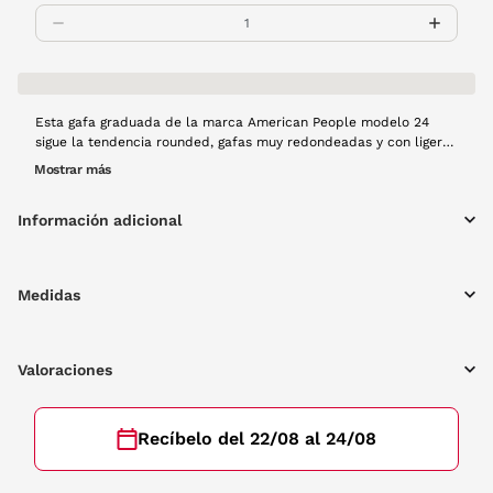
Esta gafa graduada de la marca American People modelo 24
sigue la tendencia rounded, gafas muy redondeadas y con ligero
estilo retro. Es de pasta en color negro, un básico para cualquier
Mostrar más
outfit.
Información adicional
Medidas
Valoraciones
Recíbelo del 22/08 al 24/08