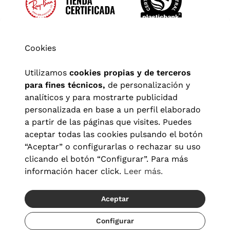
Cookies
Utilizamos
cookies propias y de terceros
para fines técnicos,
de personalización y
analíticos y para mostrarte publicidad
personalizada en base a un perfil elaborado
a partir de las páginas que visites. Puedes
aceptar todas las cookies pulsando el botón
“Aceptar” o configurarlas o rechazar su uso
clicando el botón “Configurar”. Para más
Aviso legal
|
Política de privacidad
|
Términos y condiciones
|
información hacer click.
Leer más.
Política de cookies
|
Configuración de cookies
Aceptar
© 2026 Visionlab España
Recíbelo del 22/08 al 24/08
Configurar