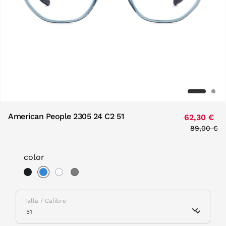
American People 2305 24 C2 51
62,30 €
Price red
89,00 €
to
color
selected
Talla / Calibre