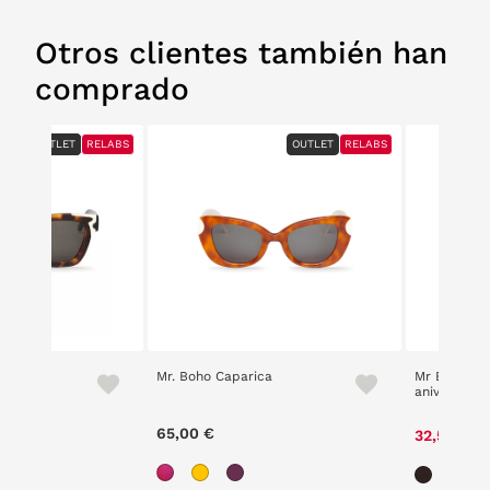
Otros clientes también han
comprado
OUTLET
OUTLET
RELABS
RELABS
OUTLET
RELABS
Mr. Boho Caparica
Mr Boho Lo
aniversario
00 €
65,00 €
32,50 €