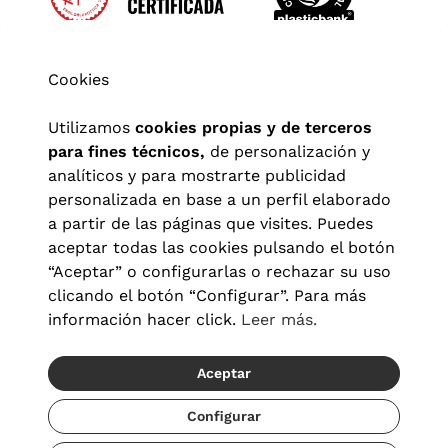
Cookies
Utilizamos
cookies propias y de terceros
para fines técnicos,
de personalización y
analíticos y para mostrarte publicidad
personalizada en base a un perfil elaborado
a partir de las páginas que visites. Puedes
aceptar todas las cookies pulsando el botón
“Aceptar” o configurarlas o rechazar su uso
clicando el botón “Configurar”. Para más
Aviso legal
|
Política de privacidad
|
Términos y condiciones
|
información hacer click.
Leer más.
Política de cookies
|
Configuración de cookies
Aceptar
© 2026 Visionlab España
Recíbelo del 20/08 al 22/08
Configurar