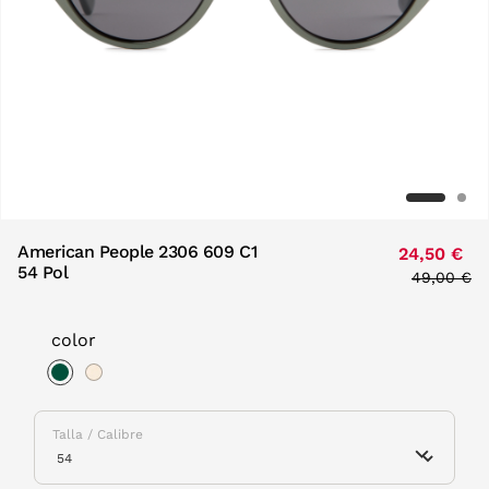
American People 2306 609 C1
24,50 €
54 Pol
Price red
49,00 €
to
color
selected
Talla / Calibre