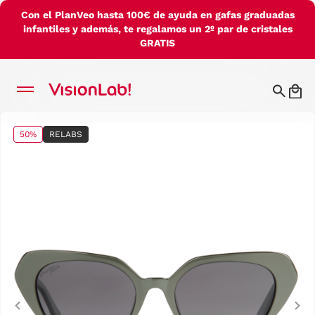
Con el PlanVeo hasta 100€ de ayuda en gafas graduadas
infantiles y además, te regalamos un 2º par de cristales
GRATIS
50%
RELABS
Previous