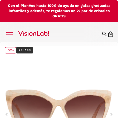
Con el PlanVeo hasta 100€ de ayuda en gafas graduadas
infantiles y además, te regalamos un 2º par de cristales
GRATIS
50%
RELABS
Previous