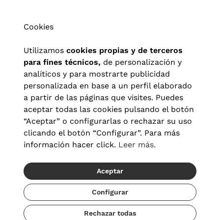
Cookies
Utilizamos
cookies propias y de terceros
para fines técnicos,
de personalización y
analíticos y para mostrarte publicidad
personalizada en base a un perfil elaborado
a partir de las páginas que visites. Puedes
aceptar todas las cookies pulsando el botón
“Aceptar” o configurarlas o rechazar su uso
clicando el botón “Configurar”. Para más
Aviso legal
|
Política de privacidad
|
Términos y condiciones
|
información hacer click.
Leer más.
Política de cookies
|
Configuración de cookies
Aceptar
© 2026 Visionlab España
Recíbelo del 23/08 al 25/08
Configurar
Rechazar todas