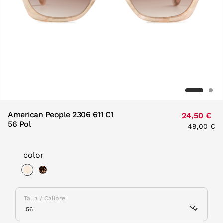
American People 2306 611 C1
24,50 €
56 Pol
Price red
49,00 €
to
color
selected
Talla / Calibre