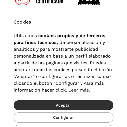
Cookies
Utilizamos
cookies propias y de terceros
para fines técnicos,
de personalización y
analíticos y para mostrarte publicidad
personalizada en base a un perfil elaborado
a partir de las páginas que visites. Puedes
aceptar todas las cookies pulsando el botón
“Aceptar” o configurarlas o rechazar su uso
clicando el botón “Configurar”. Para más
Aviso legal
|
Política de privacidad
|
Términos y condiciones
|
información hacer click.
Leer más.
Política de cookies
|
Configuración de cookies
Aceptar
© 2026 Visionlab España
Recíbelo del 12/08 al 13/08
Configurar