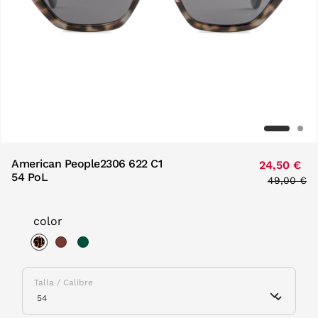
American People2306 622 C1
24,50 €
54 PoL
Price red
49,00 €
to
color
selected
Talla / Calibre