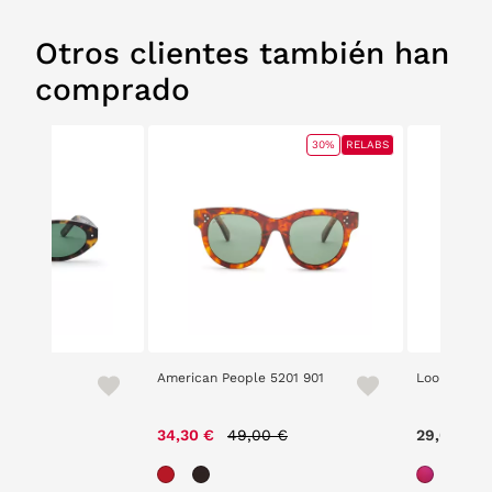
Otros clientes también han
comprado
30%
RELABS
 8
American People 5201 901
Loom 2421 
Price reduced from
to
34,30 €
49,00 €
29,00 €