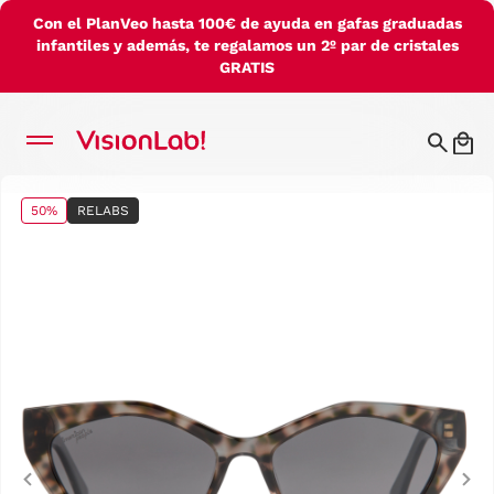
Con el PlanVeo hasta 100€ de ayuda en gafas graduadas
infantiles y además, te regalamos un 2º par de cristales
GRATIS
50%
RELABS
Previous