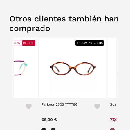
Otros clientes también han
comprado
30%
RELABS
+ Cristales GRATIS
Parkour 2503 YT7786
Scalpers B
ce reduced from
to
00 €
65,00 €
77,60 €