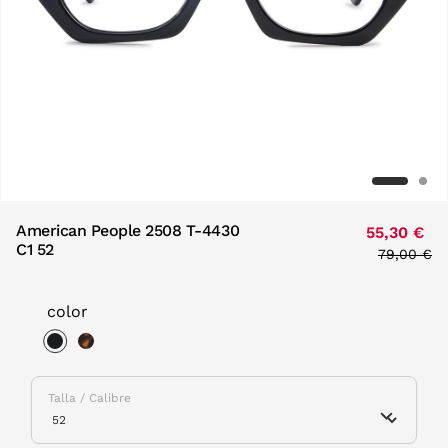
American People 2508 T-4430
55,30 €
C1 52
Price red
79,00 €
to
color
selected
Talla / Calibre