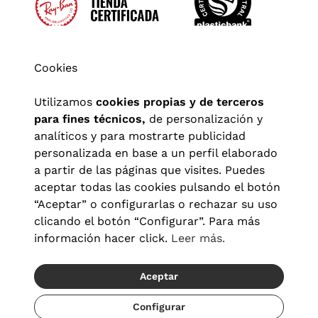
Cookies
Utilizamos
cookies propias y de terceros
para fines técnicos,
de personalización y
analíticos y para mostrarte publicidad
personalizada en base a un perfil elaborado
a partir de las páginas que visites. Puedes
aceptar todas las cookies pulsando el botón
“Aceptar” o configurarlas o rechazar su uso
clicando el botón “Configurar”. Para más
Aviso legal
|
Política de privacidad
|
Términos y condiciones
|
información hacer click.
Leer más.
Política de cookies
|
Configuración de cookies
Aceptar
© 2026 Visionlab España
Recíbelo del 19/08 al 21/08
Configurar