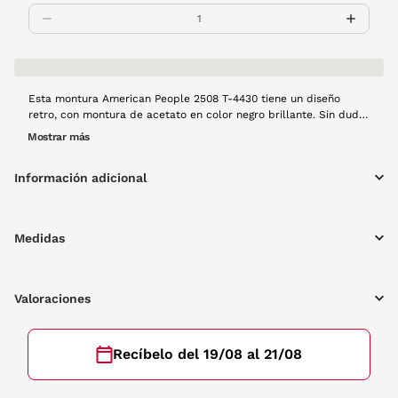
Esta montura American People 2508 T-4430 tiene un diseño
retro, con montura de acetato en color negro brillante. Sin duda
el complemento perfecto para completar cualquiera de looks,
Mostrar más
tanto de día como de noche esta gafa hará que veas el mundo
con otros
Información adicional
Medidas
Valoraciones
Recíbelo del 19/08 al 21/08