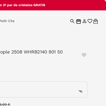
 2º par de cristales GRATIS
Pedir Cita
eople 2508 WHRB2140 901 50
e
rice reduced from
to
9,00 €