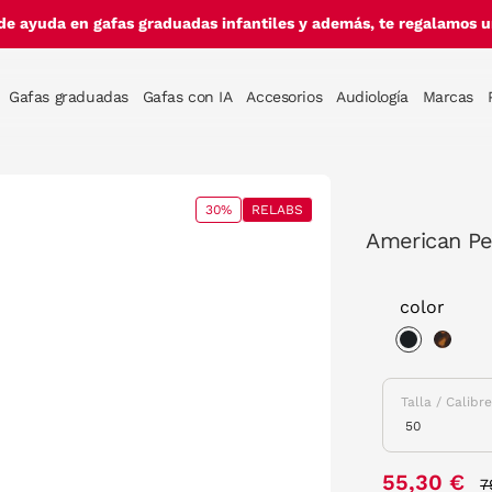
de ayuda en gafas graduadas infantiles y además, te regalamos un
Gafas graduadas
Gafas con IA
Accesorios
Audiología
Marcas
30%
RELABS
American P
color
selected
Talla / Calibr
P
55,30 €
7