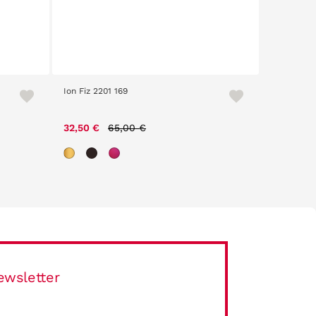
Ion Fiz 2201 169
American 
Price reduced from
to
32,50 €
65,00 €
47,40 €
ewsletter