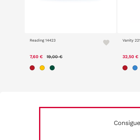
Reading 14423
Vanity 22
m
Price reduced from
to
7,60 €
19,00 €
32,50 €
Consigue