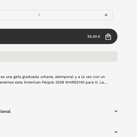
55,30 €
 es una gafa graduada urbana, atemporal y a la vez con un
enemos esta American People 2508 WHRB2140 para ti. La
 en color negro será tu mejor fondo de armario.
ional