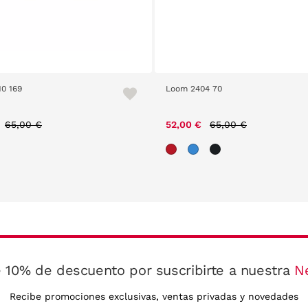
10 169
Loom 2404 70
Price reduced from
to
Price reduced from
to
65,00 €
52,00 €
65,00 €
 10% de descuento por suscribirte a nuestra
N
Recibe promociones exclusivas, ventas privadas y novedades