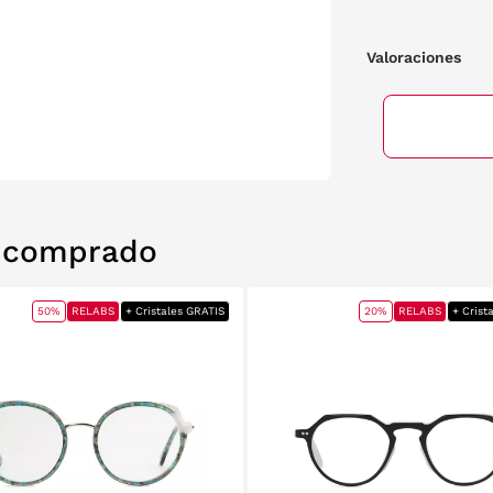
Valoraciones
n comprado
50%
RELABS
+ Cristales GRATIS
20%
RELABS
+ Crist