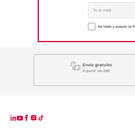
He leído y acepto la P
Envio gratuito
A partir de 29€