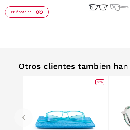
Pruébatelas
Otros clientes también ha
0%
RELABS
60%