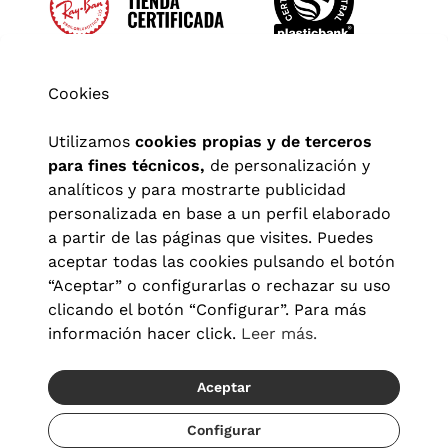
Cookies
Utilizamos
cookies propias y de terceros
para fines técnicos,
de personalización y
analíticos y para mostrarte publicidad
personalizada en base a un perfil elaborado
a partir de las páginas que visites. Puedes
aceptar todas las cookies pulsando el botón
“Aceptar” o configurarlas o rechazar su uso
clicando el botón “Configurar”. Para más
Aviso legal
|
Política de privacidad
|
Términos y condiciones
|
información hacer click.
Leer más.
Política de cookies
|
Configuración de cookies
Aceptar
© 2026 Visionlab España
Recíbelo del 21/08 al 23/08
Configurar