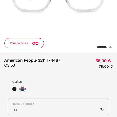
Pruébatelas
American People 3211 T-4487
55,30 €
C3 53
Price red
79,00 €
to
color
selected
Talla / Calibre