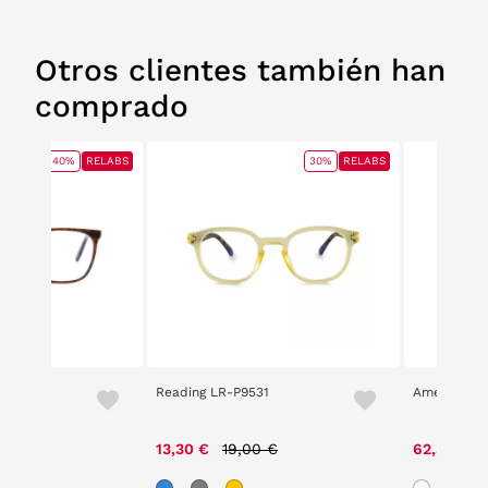
Otros clientes también han
comprado
40%
RELABS
30%
RELABS
Reading LR-P9531
American P
e reduced from
to
Price reduced from
to
0 €
13,30 €
19,00 €
62,30 €